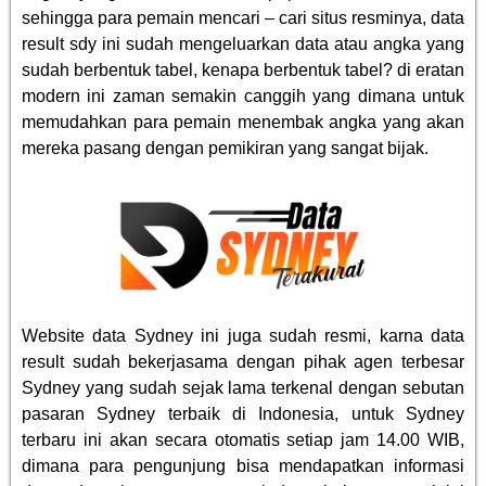
sehingga para pemain mencari – cari situs resminya, data
result sdy ini sudah mengeluarkan data atau angka yang
sudah berbentuk tabel, kenapa berbentuk tabel? di eratan
modern ini zaman semakin canggih yang dimana untuk
memudahkan para pemain menembak angka yang akan
mereka pasang dengan pemikiran yang sangat bijak.
Website data Sydney ini juga sudah resmi, karna data
result sudah bekerjasama dengan pihak agen terbesar
Sydney yang sudah sejak lama terkenal dengan sebutan
pasaran Sydney terbaik di Indonesia, untuk Sydney
terbaru ini akan secara otomatis setiap jam 14.00 WIB,
dimana para pengunjung bisa mendapatkan informasi