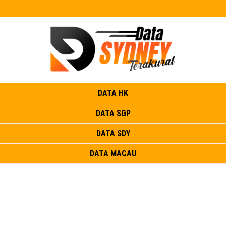
DATA HK
DATA SGP
DATA SDY
DATA MACAU